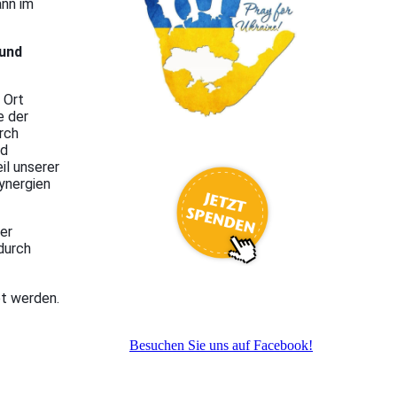
ann im
.
 und
 Ort
e der
rch
nd
il unserer
Synergien
er
 durch
et werden.
Besuchen Sie uns auf Facebook!