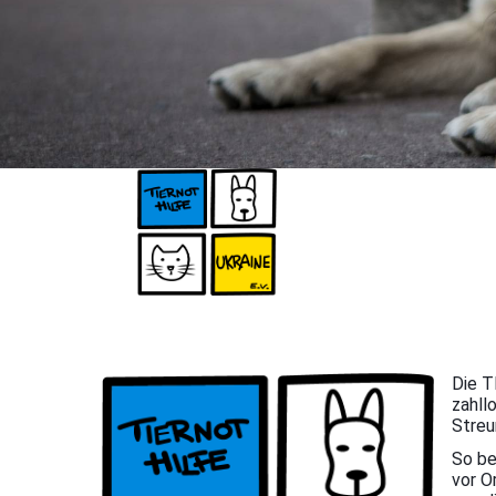
Die T
zahll
Streu
So be
vor O