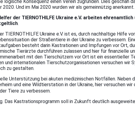
ie logische Konsequenz einen Verein zugründen. Dies geschah d
r 2020. Und im Mai 2020 wurden wir als gemeinnützig anerkannt
Helfer der TIERNOTHILFE Ukraine e.V. arbeiten ehrenamtlich
geltlich
.
der TIERNOTHILFE Ukraine e.V. ist es, durch nachhaltige Hilfe vor
ebenssituation der Straßentiere in der Ukraine zu verbessern.
Ein
taufgaben
besteht darin Kastrationen und Impfungen vor Ort, du
imische Tierärzte durchführen zulassen und hier für finanzielle u
menarbeit mit den Tierschützern vor Ort ist ein essentieller Te
en und internationalen Tierschutzorganisationen versuchen wir 
ich zu gestalten.
ielle Unterstützung bei akuten medizinischen Notfällen.
Neben d
rheim und eine Wildtierstation in der Ukraine, hier versuchen wir
 der Tiere zu verbessern.
g. Das Kastrationsprogramm soll in Zukunft deutlich ausgeweit