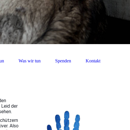
un
Was wir tun
Spenden
Kontakt
den
 Leid der
gsehen.
schützern
iver. Also